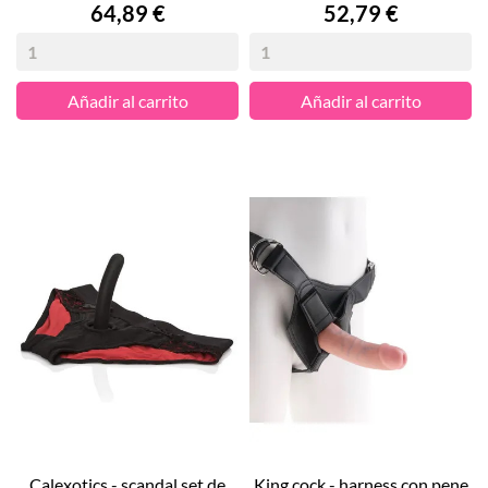
Precio
Precio
64,89 €
52,79 €
Añadir al carrito
Añadir al carrito
calexotics - scandal set de
king cock - harness con pene