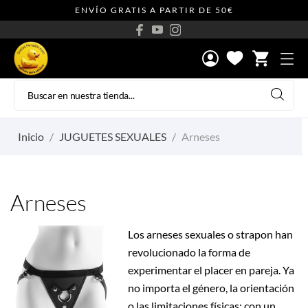
ENVÍO GRATIS A PARTIR DE 50€
shopping_cart
Inicio
JUGUETES SEXUALES
Arneses
Arneses
Los arneses sexuales o strapon han
revolucionado la forma de
experimentar el placer en pareja. Ya
no importa el género, la orientación
o las limitaciones físicas: con un