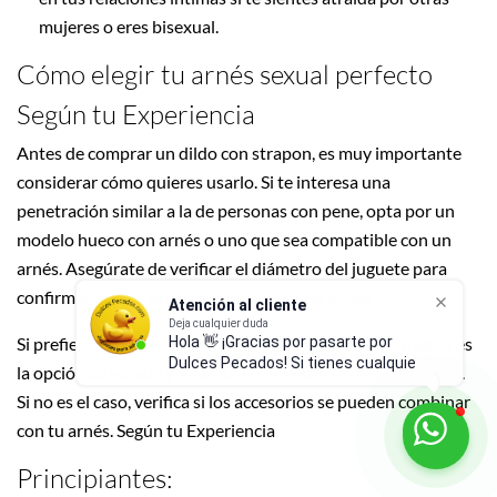
mujeres o eres bisexual.
Cómo elegir tu arnés sexual perfecto
Según tu Experiencia
Antes de comprar un dildo con strapon, es muy importante
considerar cómo quieres usarlo. Si te interesa una
penetración similar a la de personas con pene, opta por un
modelo hueco con arnés o uno que sea compatible con un
arnés. Asegúrate de verificar el diámetro del juguete para
Atención al cliente
confirmar que se ajuste correctamente al arnés.
Deja cualquier duda
Hola 👋 ¡Gracias por pasarte por
Dulces Pecados! Si tienes cualquier
Si prefieres doble penetración, un doble dildo con strapon es
duda sobre productos, enví
la opción adecuada y a menudo viene con un arnés incluido.
Si no es el caso, verifica si los accesorios se pueden combinar
con tu arnés. Según tu Experiencia
Principiantes: