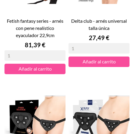
fetish fantasy series - arnés
delta club - arnés universal
con pene realístico
talla única
eyaculador 22,9cm
Precio
27,49 €
Precio
81,39 €
Añadir al carrito
Añadir al carrito