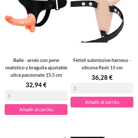
baile - arnés con pene
fetish submissive harness -
realístico y braguita ajustable
silicona flesh 15 cm
ultra passionate 15.5 cm
Precio
36,28 €
Precio
32,94 €
Añadir al carrito
Añadir al carrito