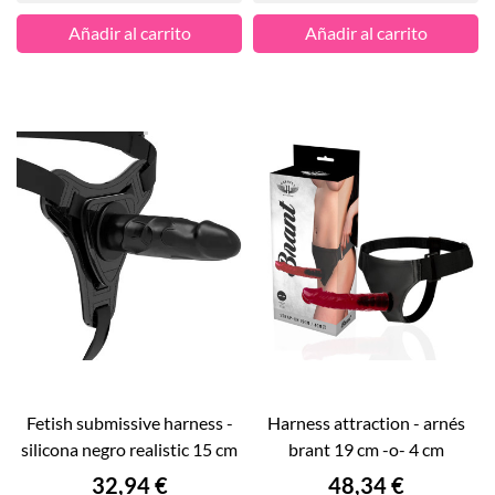
Añadir al carrito
Añadir al carrito
fetish submissive harness -
harness attraction - arnés
silicona negro realistic 15 cm
brant 19 cm -o- 4 cm
Precio
Precio
32,94 €
48,34 €