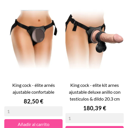
king cock - élite arnés
king cock - elite kit arnes
ajustable confortable
ajustable deluxe anillo con
testiculos & dildo 20.3 cm
Precio
82,50 €
Precio
180,39 €
Añadir al carrito