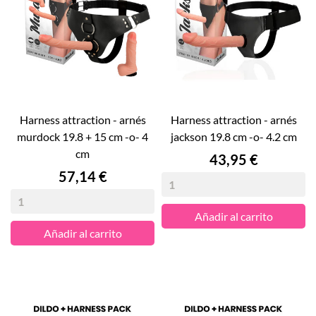
harness attraction - arnés
harness attraction - arnés
murdock 19.8 + 15 cm -o- 4
jackson 19.8 cm -o- 4.2 cm
cm
Precio
43,95 €
Precio
57,14 €
Añadir al carrito
Añadir al carrito