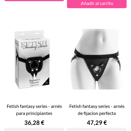
Añadir al carrito
fetish fantasy series - arnés
fetish fantasy series - arnés
para principiantes
de fijacion perfecta
Precio
Precio
36,28 €
47,29 €