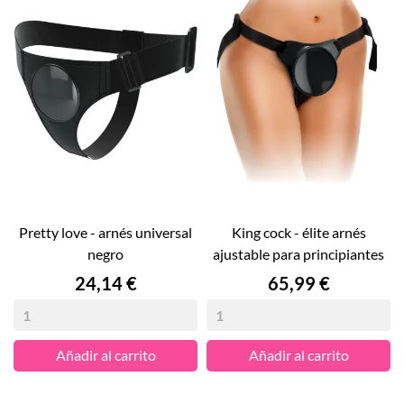
pretty love - arnés universal
king cock - élite arnés
negro
ajustable para principiantes
Precio
Precio
24,14 €
65,99 €
Añadir al carrito
Añadir al carrito