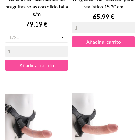
braguitas rojas con dildo talla
realístico 15.20 cm
s/m
Precio
65,99 €
Precio
79,19 €
Añadir al carrito
Añadir al carrito