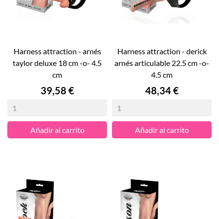
harness attraction - arnés
harness attraction - derick
taylor deluxe 18 cm -o- 4.5
arnés articulable 22.5 cm -o-
cm
4.5 cm
Precio
Precio
39,58 €
48,34 €
Añadir al carrito
Añadir al carrito