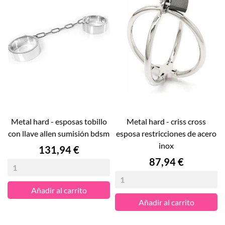
metal hard - esposas tobillo
metal hard - criss cross
con llave allen sumisión bdsm
esposa restricciones de acero
inox
Precio
131,94 €
Precio
87,94 €
Añadir al carrito
Añadir al carrito