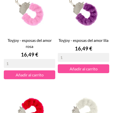
toyjoy - esposas del amor
toyjoy - esposas del amor lila
rosa
Precio
16,49 €
Precio
16,49 €
Añadir al carrito
Añadir al carrito