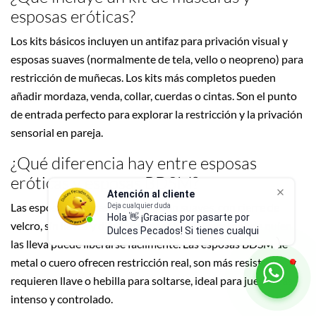
esposas eróticas?
Los kits básicos incluyen un antifaz para privación visual y
esposas suaves (normalmente de tela, vello o neopreno) para
restricción de muñecas. Los kits más completos pueden
añadir mordaza, venda, collar, cuerdas o cintas. Son el punto
de entrada perfecto para explorar la restricción y la privación
sensorial en pareja.
¿Qué diferencia hay entre esposas
eróticas y esposas BDSM?
Atención al cliente
Deja cualquier duda
Hola 👋 ¡Gracias por pasarte por
Las esposas eróticas (o de tela) son suaves, con cierre de
Dulces Pecados! Si tienes cualquier
velcro, sin llaves y diseñadas para juego ligero donde quien
duda sobre productos,
las lleva puede liberarse fácilmente. Las esposas BDSM de
metal o cuero ofrecen restricción real, son más resistentes y
requieren llave o hebilla para soltarse, ideal para juego más
intenso y controlado.