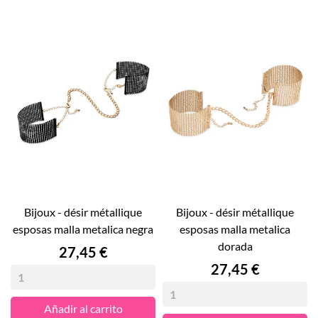
bijoux - désir métallique
bijoux - désir métallique
esposas malla metalica negra
esposas malla metalica
dorada
Precio
27,45 €
Precio
27,45 €
Añadir al carrito