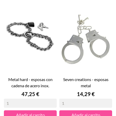
metal hard - esposas con
seven creations - esposas
cadena de acero inox.
metal
Precio
Precio
47,25 €
14,29 €
Añadir al carrito
Añadir al carrito