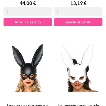
Precio
Precio
44,00 €
13,19 €
Añadir al carrito
Añadir al carrito
leg avenue - masquerade
leg avenue - masquerade