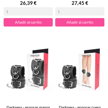
Precio
Precio
26,39 €
27,45 €
Añadir al carrito
Añadir al carrito
darkness - esposas manos
darkness - esposas cuero