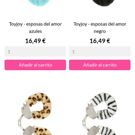
toyjoy - esposas del amor
toyjoy - esposas del amor
azules
negro
Precio
Precio
16,49 €
16,49 €
Añadir al carrito
Añadir al carrito