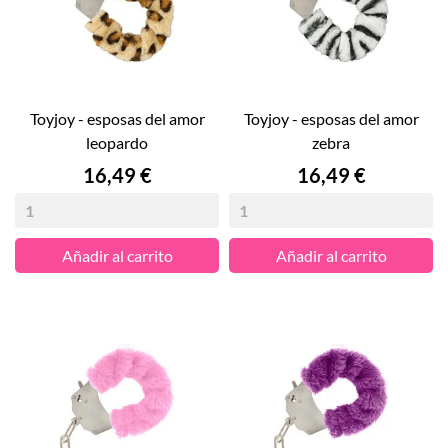
toyjoy - esposas del amor
toyjoy - esposas del amor
leopardo
zebra
Precio
Precio
16,49 €
16,49 €
Añadir al carrito
Añadir al carrito