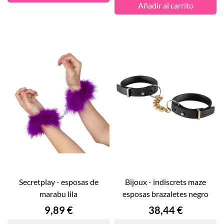
Añadir al carrito
secretplay - esposas de
bijoux - indiscrets maze
marabu lila
esposas brazaletes negro
Precio
Precio
9,89 €
38,44 €