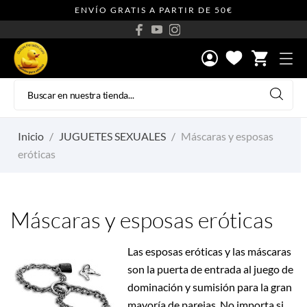
ENVÍO GRATIS A PARTIR DE 50€
shopping_cart
Inicio
JUGUETES SEXUALES
Máscaras y esposas
eróticas
Máscaras y esposas eróticas
Las esposas eróticas y las máscaras
son la puerta de entrada al juego de
dominación y sumisión para la gran
mayoría de parejas. No importa si