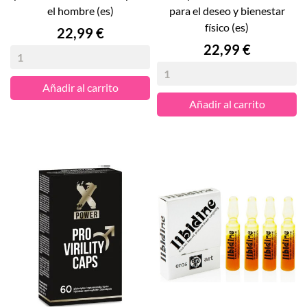
el hombre (es)
para el deseo y bienestar
físico (es)
Precio
22,99 €
Precio
22,99 €
Añadir al carrito
Añadir al carrito