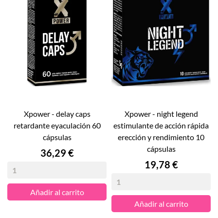
xpower - delay caps
xpower - night legend
retardante eyaculación 60
estimulante de acción rápida
cápsulas
erección y rendimiento 10
cápsulas
Precio
36,29 €
Precio
19,78 €
Añadir al carrito
Añadir al carrito