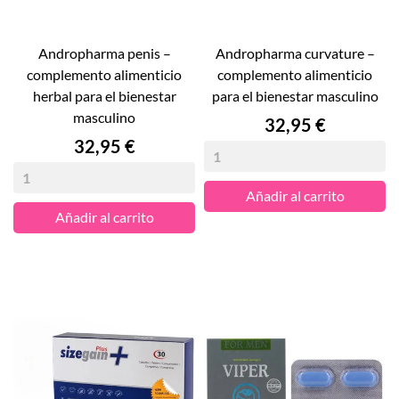
andropharma penis –
andropharma curvature –
complemento alimenticio
complemento alimenticio
herbal para el bienestar
para el bienestar masculino
masculino
Precio
32,95 €
Precio
32,95 €
Añadir al carrito
Añadir al carrito