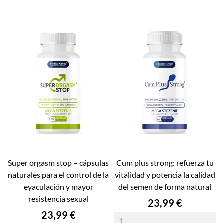
super orgasm stop – cápsulas
cum plus strong: refuerza tu
naturales para el control de la
vitalidad y potencia la calidad
eyaculación y mayor
del semen de forma natural
resistencia sexual
Precio
23,99 €
Precio
23,99 €