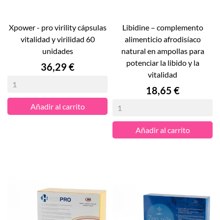
xpower - pro virility cápsulas
libidine – complemento
vitalidad y virilidad 60
alimenticio afrodisíaco
unidades
natural en ampollas para
potenciar la libido y la
Precio
36,29 €
vitalidad
Precio
18,65 €
Añadir al carrito
Añadir al carrito