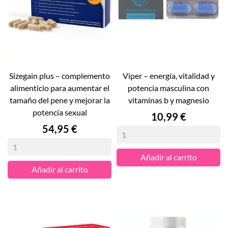
sizegain plus – complemento
viper – energía, vitalidad y
alimenticio para aumentar el
potencia masculina con
tamaño del pene y mejorar la
vitaminas b y magnesio
potencia sexual
Precio
10,99 €
Precio
54,95 €
Añadir al carrito
Añadir al carrito