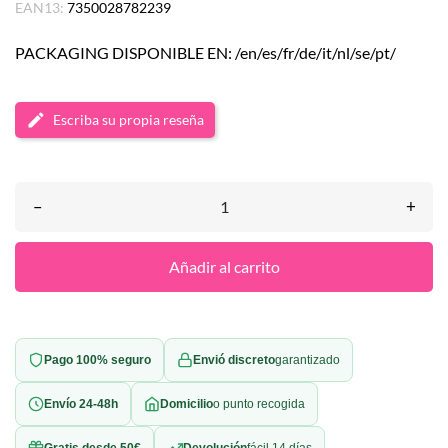
EAN13:
7350028782239
PACKAGING DISPONIBLE EN: /en/es/fr/de/it/nl/se/pt/
Escriba su propia reseña
–
+
Añadir al carrito
Pago 100% seguro
Envió discreto
garantizado
Envío 24-48h
Domicilio
o punto recogida
Gratis desde 50€
Devolución
fácil 14 días