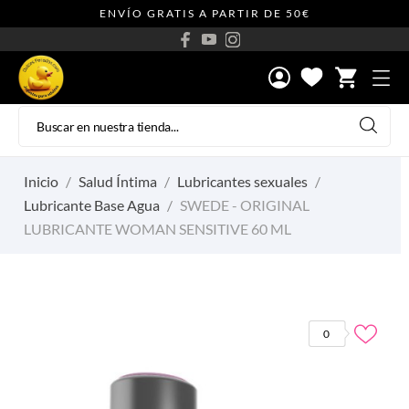
ENVÍO GRATIS A PARTIR DE 50€
shopping_cart
Inicio
Salud Íntima
Lubricantes sexuales
Lubricante Base Agua
SWEDE - ORIGINAL
LUBRICANTE WOMAN SENSITIVE 60 ML
0