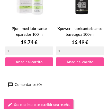
pjur - med lubricante
xpower - lubricante blanco
reparador 100 ml
base agua 100 ml
Precio
Precio
19,74 €
16,49 €
Añadir al carrito
Añadir al carrito
Comentarios (0)
Sea el primero en escribir una reseña