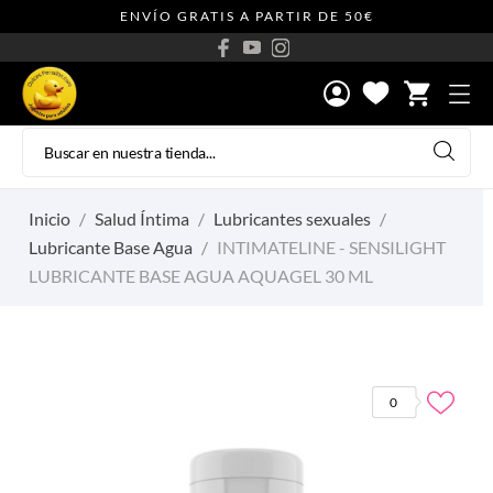
ENVÍO GRATIS A PARTIR DE 50€
shopping_cart
Inicio
Salud Íntima
Lubricantes sexuales
Lubricante Base Agua
INTIMATELINE - SENSILIGHT
LUBRICANTE BASE AGUA AQUAGEL 30 ML
0