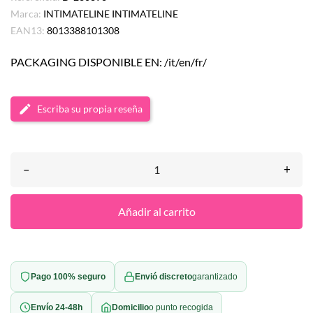
Marca:
INTIMATELINE INTIMATELINE
EAN13:
8013388101308
PACKAGING DISPONIBLE EN: /it/en/fr/
Escriba su propia reseña
–
+
Añadir al carrito
Pago 100% seguro
Envió discreto
garantizado
Envío 24-48h
Domicilio
o punto recogida