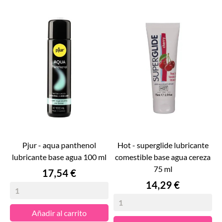
pjur - aqua panthenol
hot - superglide lubricante
lubricante base agua 100 ml
comestible base agua cereza
75 ml
Precio
17,54 €
Precio
14,29 €
Añadir al carrito