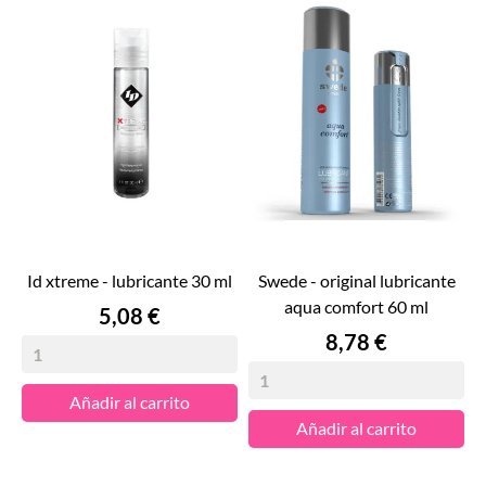
id xtreme - lubricante 30 ml
swede - original lubricante
aqua comfort 60 ml
Precio
5,08 €
Precio
8,78 €
Añadir al carrito
Añadir al carrito