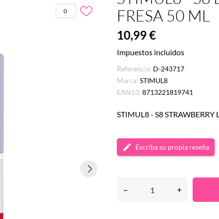
FRESA 50 ML
0
10,99 €
Impuestos incluidos
Referencia:
D-243717
Marca:
STIMUL8
EAN13:
8713221819741
STIMUL8 - S8 STRAWBERRY 
Escriba su propia reseña
–
+