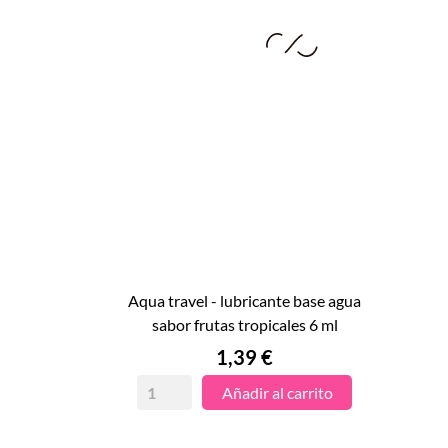
aqua travel - lubricante base agua

sabor frutas tropicales 6 ml
VISTA RÁPIDA
Precio
1,39 €
Añadir al carrito