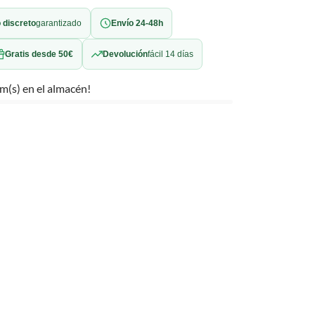
 discreto
garantizado
Envío 24-48h
Gratis desde 50€
Devolución
fácil 14 días
m(s) en el almacén!