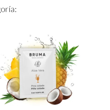
oría: