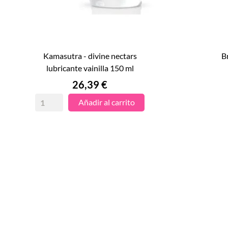
kamasutra - divine nectars
bruma - 6 ml gel deslizante con aloe

lubricante vainilla 150 ml
VISTA RÁPIDA
Precio
26,39 €
Añadir al carrito