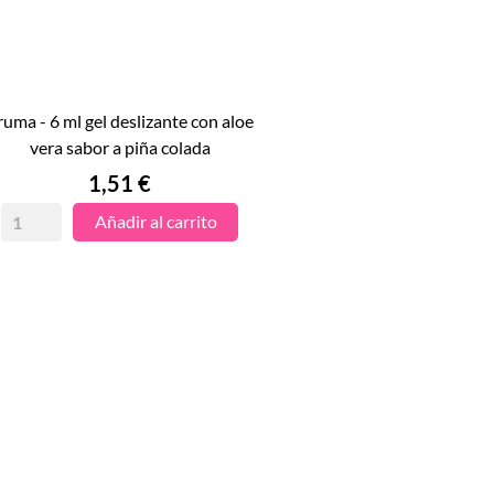

vera sabor a piña colada
VISTA RÁPIDA
Precio
1,51 €
Añadir al carrito