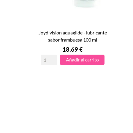
joydivision aquaglide - lubricante

sabor frambuesa 100 ml
VISTA RÁPIDA
Precio
18,69 €
Añadir al carrito