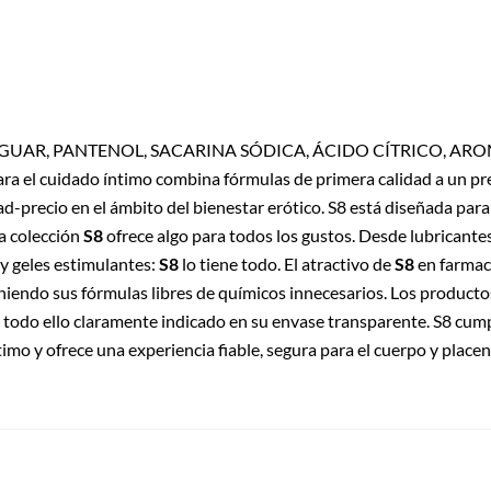
 GUAR, PANTENOL, SACARINA SÓDICA, ÁCIDO CÍTRICO, ARO
ra el cuidado íntimo combina fórmulas de primera calidad a un prec
d-precio en el ámbito del bienestar erótico. S8 está diseñada para
La colección
S8
ofrece algo para todos los gustos. Desde lubricantes
 y geles estimulantes:
S8
lo tiene todo. El atractivo de
S8
en farmac
eniendo sus fórmulas libres de químicos innecesarios. Los product
, todo ello claramente indicado en su envase transparente. S8 cum
mo y ofrece una experiencia fiable, segura para el cuerpo y placen