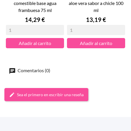
comestible base agua
aloe vera sabor a chicle 100
frambuesa 75 ml
ml
Precio
Precio
14,29 €
13,19 €
Añadir al carrito
Añadir al carrito
Comentarios (0)
Sea el primero en escribir una reseña