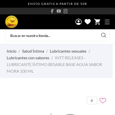
ENVÍO GRATIS A PARTIR DE 50€
shopping_cart
Inicio
Salud Íntima
Lubricantes sexuales
Lubricantes con sabores
INTT RELEASES -
LUBRICANTE ÍNTIMO BESABLE BASE AGUA SABOR
MORA 100 ML
0