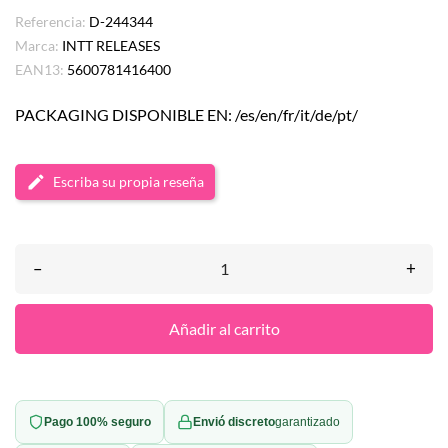
Referencia:
D-244344
Marca:
INTT RELEASES
EAN13:
5600781416400
PACKAGING DISPONIBLE EN: /es/en/fr/it/de/pt/
Escriba su propia reseña
–
+
Añadir al carrito
Pago 100% seguro
Envió discreto
garantizado