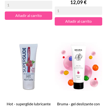
Precio
12,09 €
Añadir al carrito
Añadir al carrito
hot - superglide lubricante
bruma - gel deslizante con