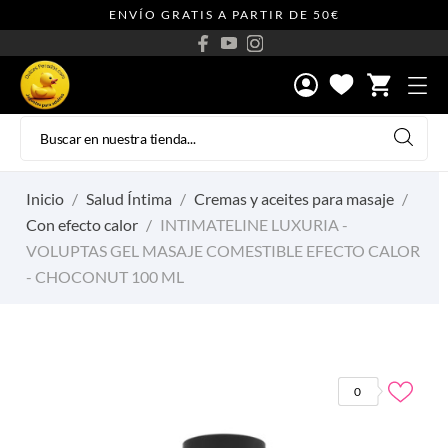
ENVÍO GRATIS A PARTIR DE 50€
shopping_cart
Inicio
Salud Íntima
Cremas y aceites para masaje
Con efecto calor
INTIMATELINE LUXURIA -
VOLUPTAS GEL MASAJE COMESTIBLE EFECTO CALOR
- CHOCONUT 100 ML
0