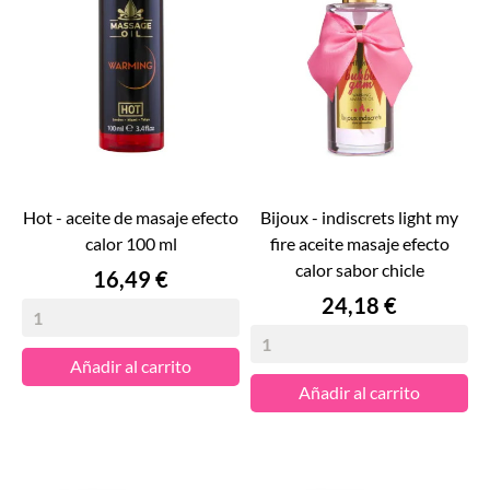
hot - aceite de masaje efecto
bijoux - indiscrets light my
calor 100 ml
fire aceite masaje efecto
calor sabor chicle
Precio
16,49 €
Precio
24,18 €
Añadir al carrito
Añadir al carrito