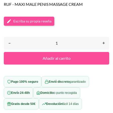
RUF - MAXI MALE PENIS MASSAGE CREAM
Escriba su propia reseña
–
+
Añadir al carrito
Pago 100% seguro
Envió discreto
garantizado
Envío 24-48h
Domicilio
o punto recogida
Gratis desde 50€
Devolución
fácil 14 días