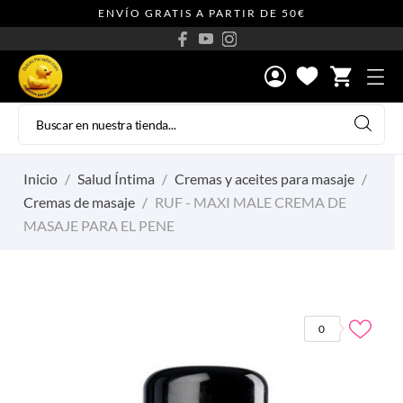
ENVÍO GRATIS A PARTIR DE 50€
shopping_cart
Inicio
Salud Íntima
Cremas y aceites para masaje
Cremas de masaje
RUF - MAXI MALE CREMA DE
MASAJE PARA EL PENE
0