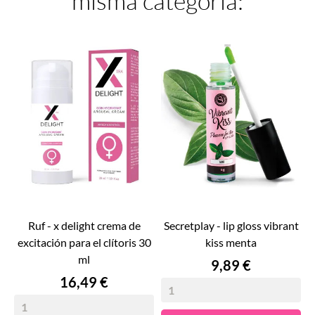
misma categoría:
ruf - x delight crema de
secretplay - lip gloss vibrant
excitación para el clítoris 30
kiss menta
ml
Precio
9,89 €
Precio
16,49 €