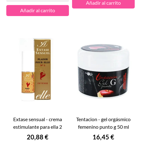
Añadir al carrito
Añadir al carrito
extase sensual - crema
tentacion - gel orgásmico
estimulante para ella 2
femenino punto g 50 ml
Precio
Precio
20,88 €
16,45 €