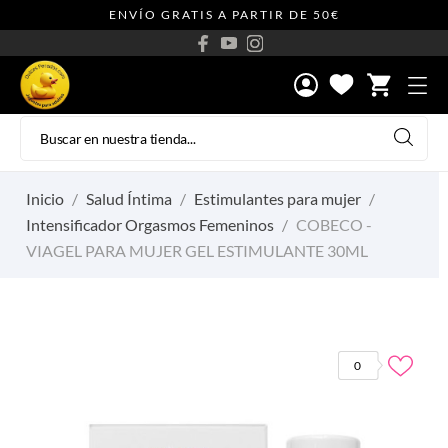
ENVÍO GRATIS A PARTIR DE 50€
shopping_cart
Inicio
Salud Íntima
Estimulantes para mujer
Intensificador Orgasmos Femeninos
COBECO -
VIAGEL PARA MUJER GEL ESTIMULANTE 30ML
0