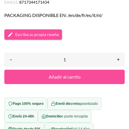
EAN13:
8717344171434
PACKAGING DISPONIBLE EN: /en/de/fr/es/it/nl/
Escriba su propia reseña
–
+
Añadir al carrito
Pago 100% seguro
Envió discreto
garantizado
Envío 24-48h
Domicilio
o punto recogida
Gratis desde 50€
Devolución
fácil 14 días