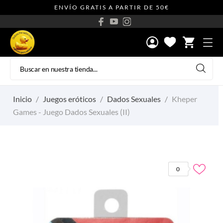
ENVÍO GRATIS A PARTIR DE 50€
shopping_cart
Inicio
Juegos eróticos
Dados Sexuales
Kheper
Games - Juego Dados Sexuales (II)
0