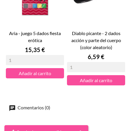
aria - juego 5 dados fiesta
diablo picante - 2 dados
erótica
acción y parte del cuerpo
(color aleatorio)
Precio
15,35 €
Precio
6,59 €
Añadir al carrito
Añadir al carrito
Comentarios (0)