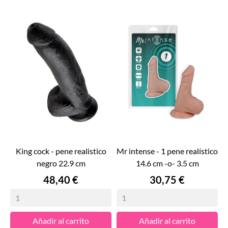
king cock - pene realistico
mr intense - 1 pene realístico
negro 22.9 cm
14.6 cm -o- 3.5 cm
Precio
Precio
48,40 €
30,75 €
Añadir al carrito
Añadir al carrito