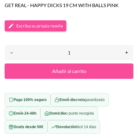
GET REAL - HAPPY DICKS 19 CM WITH BALLS PINK
Escriba su propia reseña
–
+
Añadir al carrito
Pago 100% seguro
Envió discreto
garantizado
Envío 24-48h
Domicilio
o punto recogida
Gratis desde 50€
Devolución
fácil 14 días