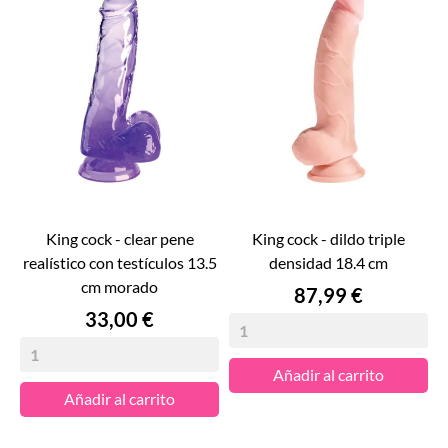
king cock - clear pene
king cock - dildo triple
realístico con testículos 13.5
densidad 18.4 cm
cm morado
Precio
87,99 €
Precio
33,00 €
Añadir al carrito
Añadir al carrito