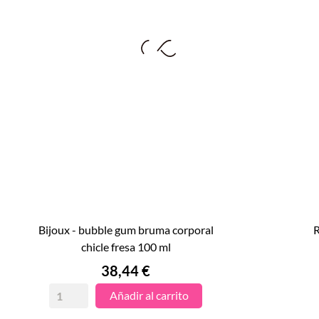
bijoux - bubble gum bruma corporal
ruf - taboo tentation perfum

chicle fresa 100 ml
VISTA RÁPIDA
Precio
38,44 €
Añadir al carrito