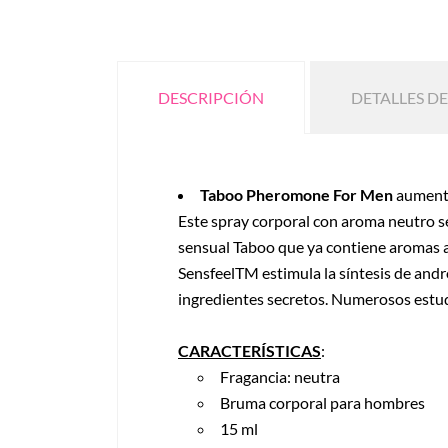
DESCRIPCIÓN
DETALLES D
Taboo Pheromone For Men
aumenta
Este spray corporal con aroma neutro s
sensual Taboo que ya contiene aromas af
SensfeelTM estimula la síntesis de and
ingredientes secretos. Numerosos estud
CARACTERÍSTICAS
:
Fragancia: neutra
Bruma corporal para hombres
15 ml