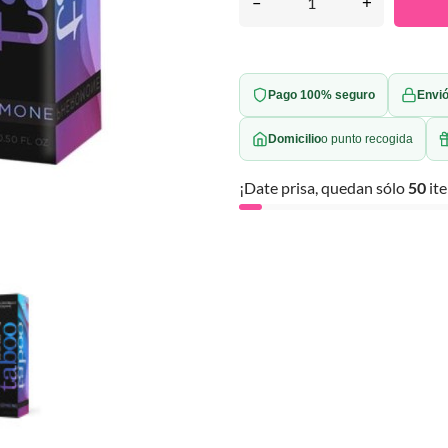
–
+
Pago 100% seguro
Envió
Domicilio
o punto recogida
¡Date prisa, quedan sólo
50
ite