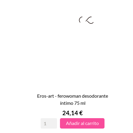
eros-art - ferowoman desodorante

íntimo 75 ml
VISTA RÁPIDA
Precio
24,14 €
Añadir al carrito