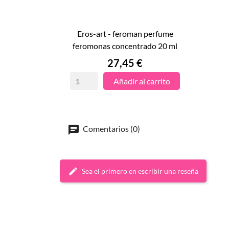
eros-art - feroman perfume

feromonas concentrado 20 ml
VISTA RÁPIDA
Precio
27,45 €
Añadir al carrito
Comentarios (0)
Sea el primero en escribir una reseña