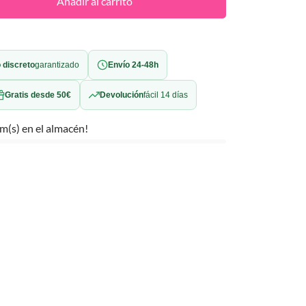
Añadir al carrito
 discreto
garantizado
Envío 24-48h
Gratis desde 50€
Devolución
fácil 14 días
m(s) en el almacén!