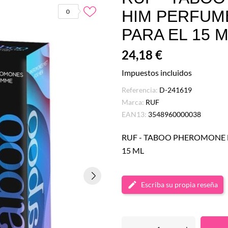
HIM PERFUM
0
PARA EL 15 
24,18 €
Impuestos incluidos
Referencia:
D-241619
Marca:
RUF
EAN13:
3548960000038
RUF - TABOO PHEROMONE
15 ML
Escriba su propia reseña