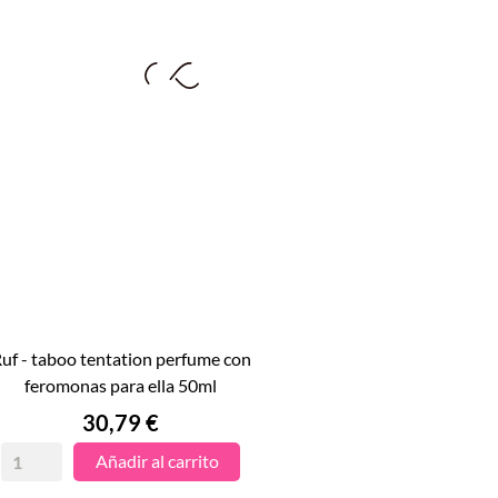
e con

feromonas para ella 50ml
VISTA RÁPIDA
Precio
30,79 €
Añadir al carrito