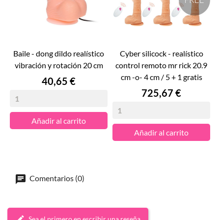
baile - dong dildo realístico
cyber silicock - realístico
vibración y rotación 20 cm
control remoto mr rick 20.9
cm -o- 4 cm / 5 + 1 gratis
Precio
40,65 €
Precio
725,67 €
Añadir al carrito
Añadir al carrito
Comentarios (0)
Sea el primero en escribir una reseña