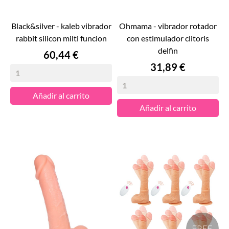
black&silver - kaleb vibrador
ohmama - vibrador rotador
rabbit silicon milti funcion
con estimulador clitoris
delfin
Precio
60,44 €
Precio
31,89 €
Añadir al carrito
Añadir al carrito