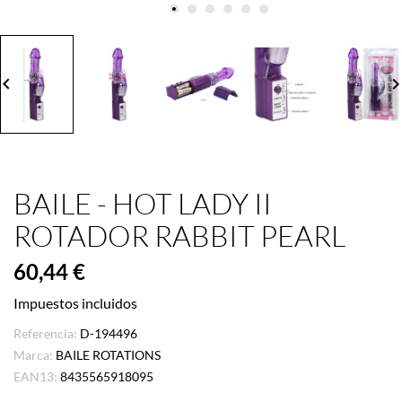
board_arrow_left
keyboard_arrow_
BAILE - HOT LADY II
ROTADOR RABBIT PEARL
60,44 €
Impuestos incluidos
Referencia:
D-194496
Marca:
BAILE ROTATIONS
EAN13:
8435565918095