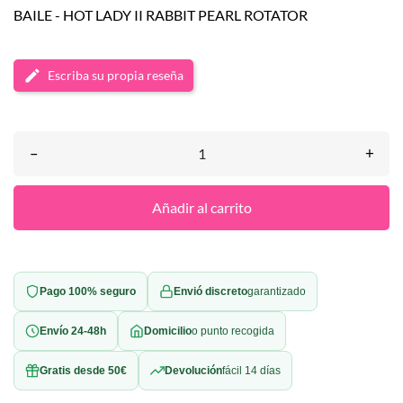
BAILE - HOT LADY II RABBIT PEARL ROTATOR
Escriba su propia reseña
–
+
Añadir al carrito
Pago 100% seguro
Envió discreto
garantizado
Envío 24-48h
Domicilio
o punto recogida
Gratis desde 50€
Devolución
fácil 14 días