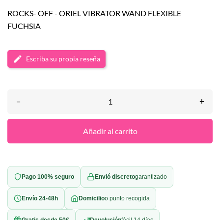
ROCKS- OFF - ORIEL VIBRATOR WAND FLEXIBLE
FUCHSIA
Escriba su propia reseña
–
+
Añadir al carrito
Pago 100% seguro
Envió discreto
garantizado
Envío 24-48h
Domicilio
o punto recogida
Gratis desde 50€
Devolución
fácil 14 días