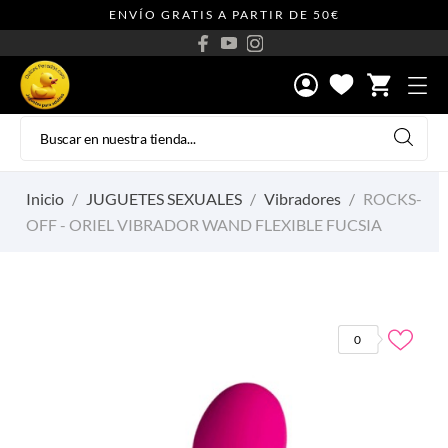
ENVÍO GRATIS A PARTIR DE 50€
shopping_cart
Inicio
JUGUETES SEXUALES
Vibradores
ROCKS-
OFF - ORIEL VIBRADOR WAND FLEXIBLE FUCSIA
0