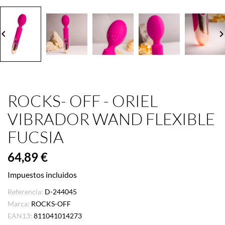
board_arrow_left
keyboard_arrow_
ROCKS- OFF - ORIEL
VIBRADOR WAND FLEXIBLE
FUCSIA
64,89 €
Impuestos incluidos
Referencia:
D-244045
Marca:
ROCKS-OFF
EAN13:
811041014273