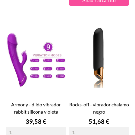
Añadir al carrito
armony - dildo vibrador
rocks-off - vibrador chaiamo
rabbit silicona violeta
negro
Precio
Precio
39,58 €
51,68 €