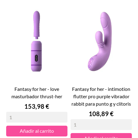
fantasy for her - love
fantasy for her - intimotion
masturbador thrust-her
flutter pro purple vibrador
rabbit para punto g y clítoris
Precio
153,98 €
Precio
108,89 €
Añadir al carrito