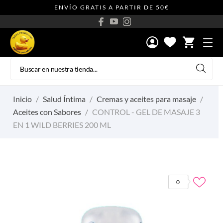
ENVÍO GRATIS A PARTIR DE 50€
shopping_cart
Inicio
Salud Íntima
Cremas y aceites para masaje
Aceites con Sabores
CONTROL - GEL DE MASAJE 3
EN 1 WILD BERRIES 200 ML
0