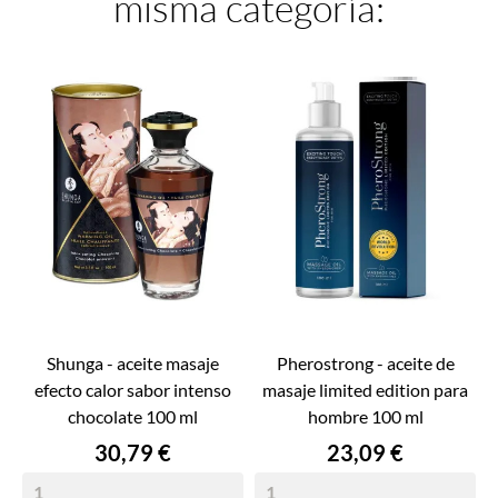
misma categoría:
shunga - aceite masaje
pherostrong - aceite de
efecto calor sabor intenso
masaje limited edition para
chocolate 100 ml
hombre 100 ml
Precio
Precio
30,79 €
23,09 €