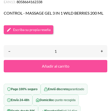
EAN13:
8058664162338
CONTROL - MASSAGE GEL 3 IN 1 WILD BERRIES 200 ML
Escriba su propia reseña
–
+
Añadir al carrito
Pago 100% seguro
Envió discreto
garantizado
Envío 24-48h
Domicilio
o punto recogida
Gratis desde 50€
Devolución
fácil 14 días