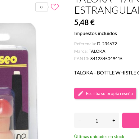
ESTRANGUL
0
5,48 €
Impuestos incluidos
Referencia:
D-234672
Marca:
TALOKA
EAN13:
8412345049415
TALOKA - BOTTLE WHISTLE 
Escriba su propia reseña
–
+
Últimas unidades en stock