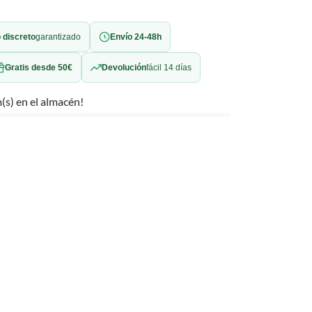
 discreto
garantizado
Envío 24-48h
Gratis desde 50€
Devolución
fácil 14 días
(s) en el almacén!