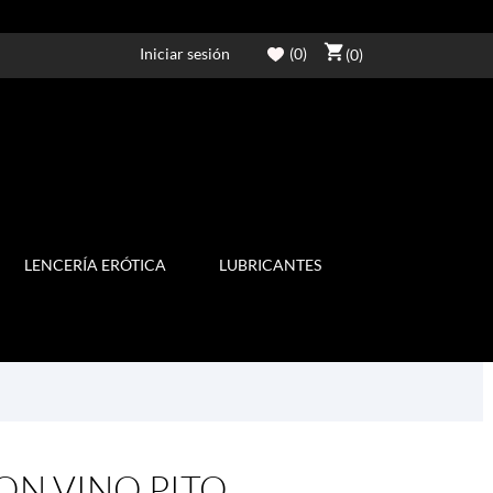
shopping_cart
Iniciar sesión
(
0
)
(0)
LENCERÍA ERÓTICA
LUBRICANTES
ON VINO PITO