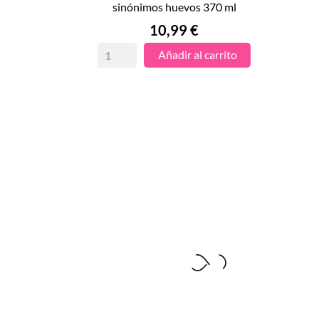

sinónimos huevos 370 ml
VISTA RÁPIDA
Precio
10,99 €
Añadir al carrito