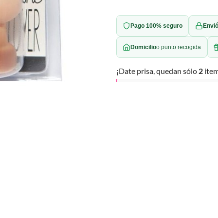
Pago 100% seguro
Envió
Domicilio
o punto recogida
¡Date prisa, quedan sólo
2
item