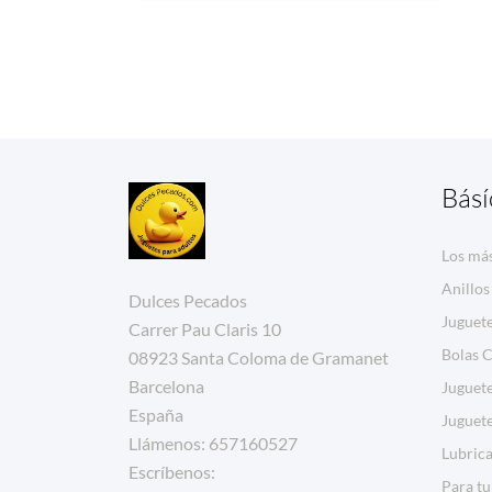
Básí
Los má
Anillos
Dulces Pecados
Juguet
Carrer Pau Claris 10
Bolas C
08923 Santa Coloma de Gramanet
Barcelona
Juguet
España
Juguet
Llámenos:
657160527
Lubrica
Escríbenos:
Para tu