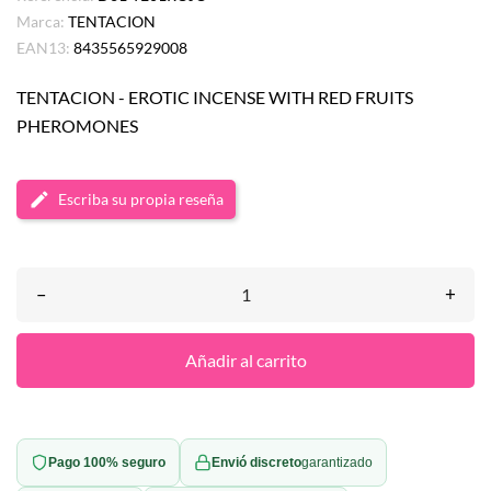
Marca:
TENTACION
EAN13:
8435565929008
TENTACION - EROTIC INCENSE WITH RED FRUITS
PHEROMONES
Escriba su propia reseña
–
+
Añadir al carrito
Pago 100% seguro
Envió discreto
garantizado