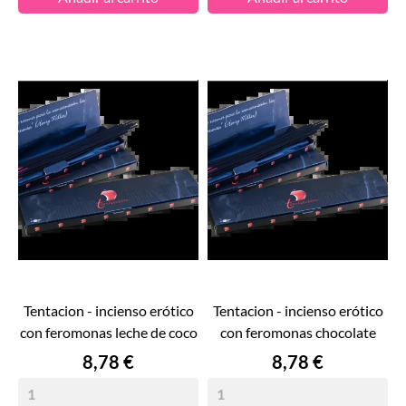
tentacion - incienso erótico
tentacion - incienso erótico
con feromonas leche de coco
con feromonas chocolate
Precio
Precio
8,78 €
8,78 €