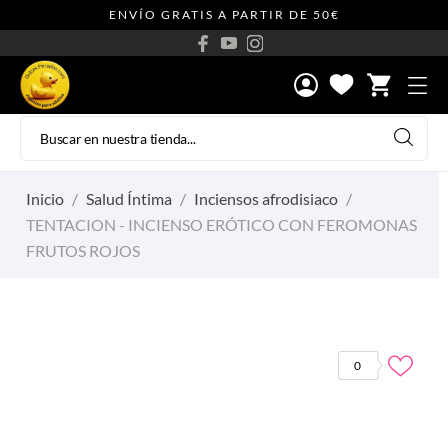
ENVÍO GRATIS A PARTIR DE 50€
shopping_cart
Inicio
Salud Íntima
Inciensos afrodisiaco
TENTACION - INCIENSO ERÓTICO CON FEROMONAS
FRUTOS ROJOS
0