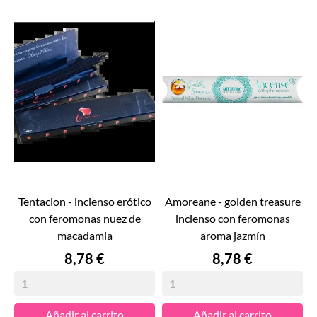
tentacion - incienso erótico
amoreane - golden treasure
con feromonas nuez de
incienso con feromonas
macadamia
aroma jazmín
Precio
Precio
8,78 €
8,78 €
Añadir al carrito
Añadir al carrito