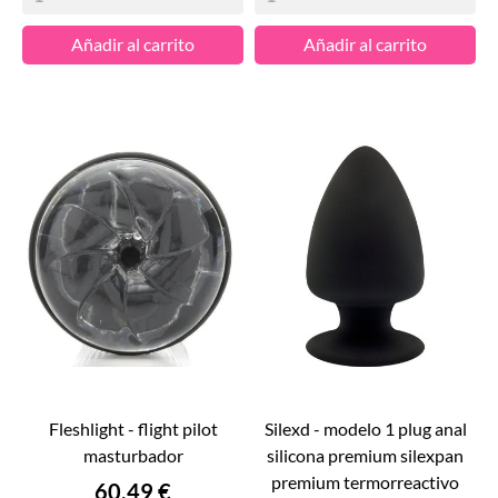
Añadir al carrito
Añadir al carrito
fleshlight - flight pilot
silexd - modelo 1 plug anal
masturbador
silicona premium silexpan
premium termorreactivo
Precio
60,49 €