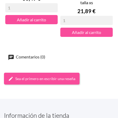
talla xs
Precio
21,89 €
Añadir al carrito
Añadir al carrito
Comentarios (0)
Sea el primero en escribir una reseña
Información de la tienda