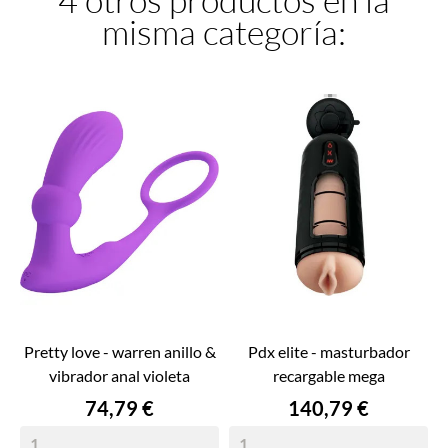
misma categoría:
pretty love - warren anillo &
pdx elite - masturbador
vibrador anal violeta
recargable mega
Precio
Precio
74,79 €
140,79 €