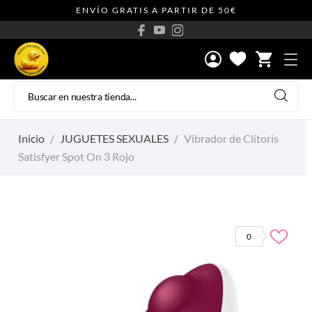
ENVÍO GRATIS A PARTIR DE 50€
shopping_cart
Inicio
JUGUETES SEXUALES
Vibrador de Clítoris
Satisfyer Spot On 3 Rojo
0