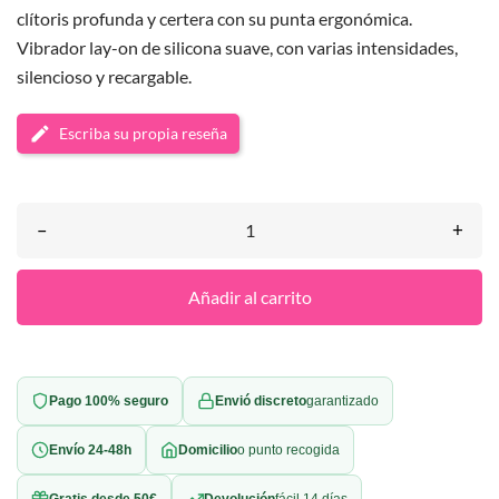
clítoris profunda y certera con su punta ergonómica.
Vibrador lay-on de silicona suave, con varias intensidades,
silencioso y recargable.
Escriba su propia reseña
–
+
Añadir al carrito
Pago 100% seguro
Envió discreto
garantizado
Envío 24-48h
Domicilio
o punto recogida
Gratis desde 50€
Devolución
fácil 14 días