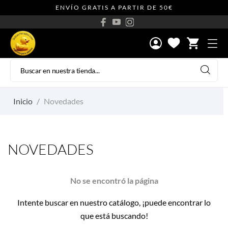
ENVÍO GRATIS A PARTIR DE 50€
shopping_cart
Inicio
Novedades
NOVEDADES
No se encontró la página
Intente buscar en nuestro catálogo, ¡puede encontrar lo
que está buscando!