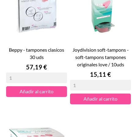
beppy - tampones clasicos
joydivision soft-tampons -
30 uds
soft-tampons tampones
originales love / 10uds
Precio
57,19 €
Precio
15,11 €
Añadir al carrito
Añadir al carrito