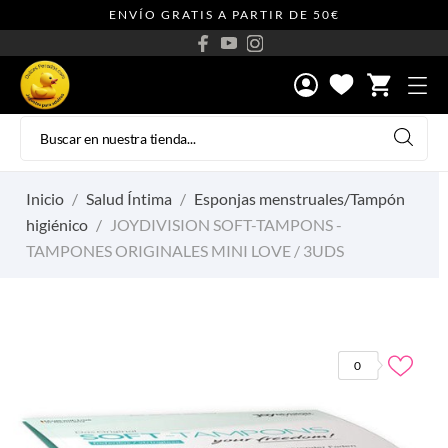
ENVÍO GRATIS A PARTIR DE 50€
shopping_cart
Inicio
Salud Íntima
Esponjas menstruales/Tampón
higiénico
JOYDIVISION SOFT-TAMPONS -
TAMPONES ORIGINALES MINI LOVE / 3UDS
0