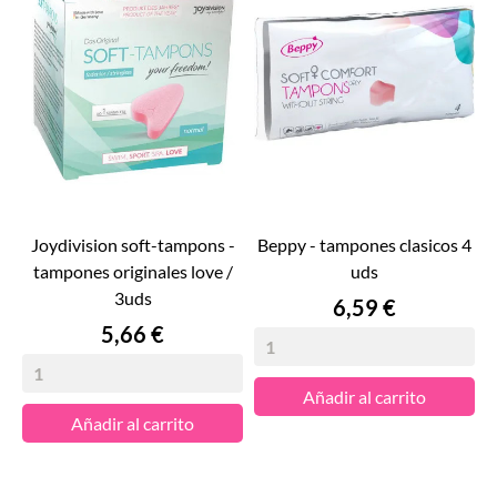
joydivision soft-tampons -
beppy - tampones clasicos 4
tampones originales love /
uds
3uds
Precio
6,59 €
Precio
5,66 €
Añadir al carrito
Añadir al carrito