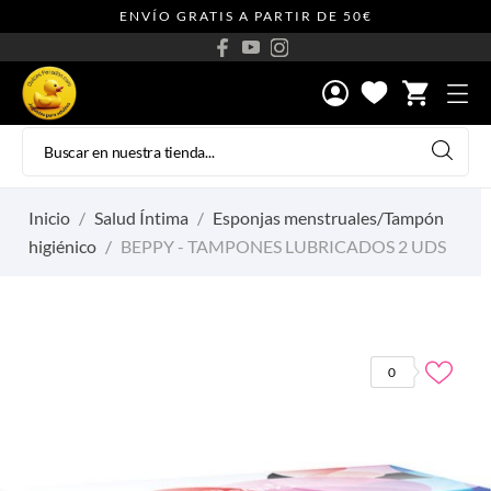
ENVÍO GRATIS A PARTIR DE 50€
shopping_cart
Inicio
Salud Íntima
Esponjas menstruales/Tampón
higiénico
BEPPY - TAMPONES LUBRICADOS 2 UDS
0