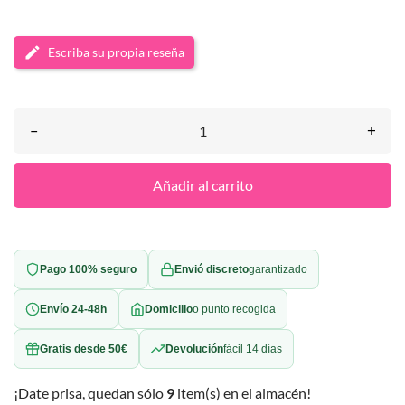
Escriba su propia reseña
–
+
Añadir al carrito
Pago 100% seguro
Envió discreto
garantizado
Envío 24-48h
Domicilio
o punto recogida
Gratis desde 50€
Devolución
fácil 14 días
¡Date prisa, quedan sólo
9
item(s) en el almacén!