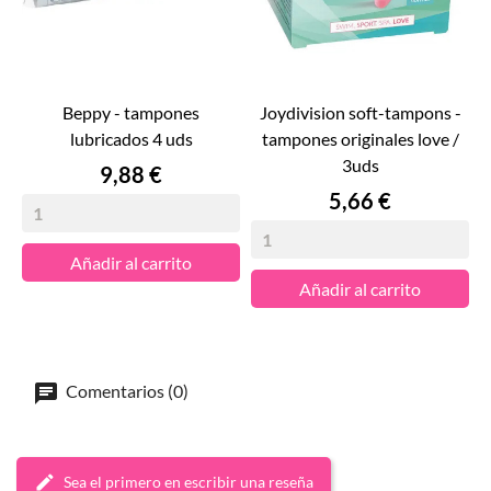
beppy - tampones
joydivision soft-tampons -
lubricados 4 uds
tampones originales love /
3uds
Precio
9,88 €
Precio
5,66 €
Añadir al carrito
Añadir al carrito
Comentarios (0)
Sea el primero en escribir una reseña