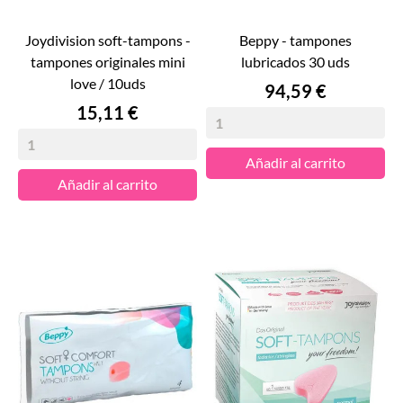
joydivision soft-tampons -
beppy - tampones
tampones originales mini
lubricados 30 uds
love / 10uds
Precio
94,59 €
Precio
15,11 €
Añadir al carrito
Añadir al carrito