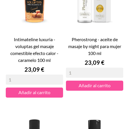
intimateline luxuria -
pherostrong - aceite de
voluptas gel masaje
masaje by night para mujer
comestible efecto calor -
100 ml
caramelo 100 ml
Precio
23,09 €
Precio
23,09 €
Añadir al carrito
Añadir al carrito