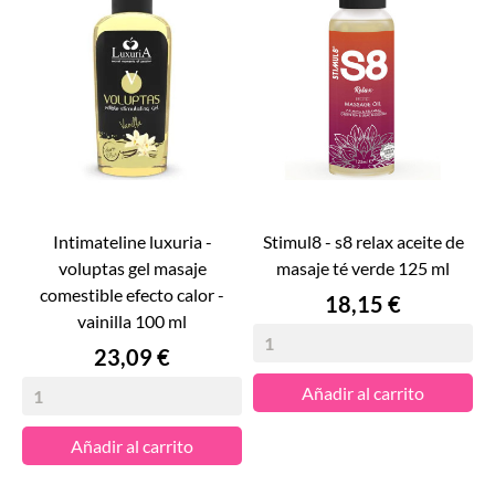
intimateline luxuria -
stimul8 - s8 relax aceite de
voluptas gel masaje
masaje té verde 125 ml
comestible efecto calor -
Precio
18,15 €
vainilla 100 ml
Precio
23,09 €
Añadir al carrito
Añadir al carrito