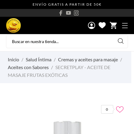
ENVÍO GRATIS A PARTIR DE 50€
shopping_cart
Inicio
Salud Íntima
Cremas y aceites para masaje
Aceites con Sabores
SECRETPLAY - ACEITE DE
MASAJE FRUTAS EXÓTICAS
0