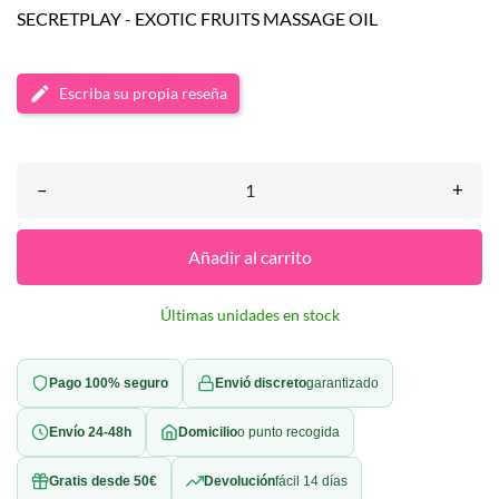
SECRETPLAY - EXOTIC FRUITS MASSAGE OIL
Escriba su propia reseña
–
+
Añadir al carrito
Últimas unidades en stock
Pago 100% seguro
Envió discreto
garantizado
Envío 24-48h
Domicilio
o punto recogida
Gratis desde 50€
Devolución
fácil 14 días