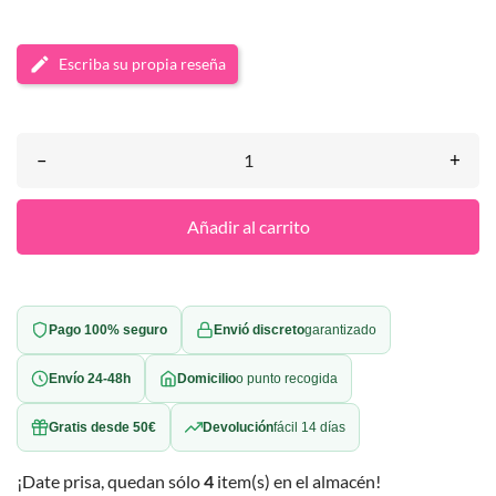
Escriba su propia reseña
–
+
Añadir al carrito
Pago 100% seguro
Envió discreto
garantizado
Envío 24-48h
Domicilio
o punto recogida
Gratis desde 50€
Devolución
fácil 14 días
¡Date prisa, quedan sólo
4
item(s) en el almacén!