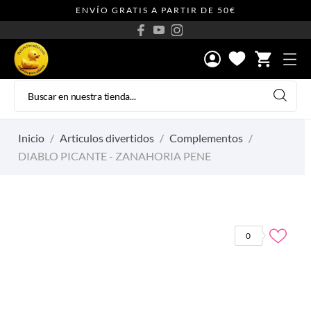
ENVÍO GRATIS A PARTIR DE 50€
shopping_cart
Inicio
Articulos divertidos
Complementos
DIABLO PICANTE - ZANAHORIA PENE
0