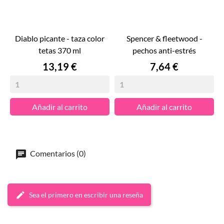
diablo picante - taza color
spencer & fleetwood -
tetas 370 ml
pechos anti-estrés
Precio
Precio
13,19 €
7,64 €
Añadir al carrito
Añadir al carrito
Comentarios (0)
Sea el primero en escribir una reseña