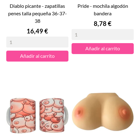
diablo picante - zapatillas
pride - mochila algodón
penes talla pequeña 36-37-
bandera
38
Precio
8,78 €
Precio
16,49 €
Añadir al carrito
Añadir al carrito