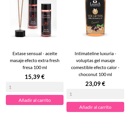
extase sensual - aceite
intimateline luxuria -
masaje efecto extra fresh
voluptas gel masaje
fresa 100 ml
comestible efecto calor -
choconut 100 ml
Precio
15,39 €
Precio
23,09 €
Añadir al carrito
Añadir al carrito