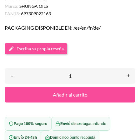
Marca:
SHUNGA OILS
EAN13:
697309022163
PACKAGING DISPONIBLE EN: /es/en/fr/de/
Escriba su propia reseña
–
+
Añadir al carrito
Pago 100% seguro
Envió discreto
garantizado
Envío 24-48h
Domicilio
o punto recogida