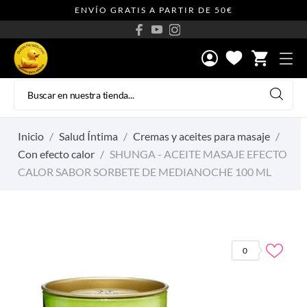
ENVÍO GRATIS A PARTIR DE 50€
shopping_cart
Inicio
Salud Íntima
Cremas y aceites para masaje
Con efecto calor
SHUNGA - ACEITE MASAJE EFECTO
CALOR SABOR SORBETE DE MEDIANOCHE 100 ML
0