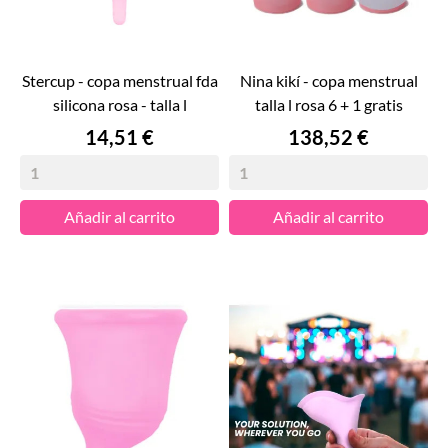
stercup - copa menstrual fda
nina kikí - copa menstrual
silicona rosa - talla l
talla l rosa 6 + 1 gratis
Precio
Precio
14,51 €
138,52 €
Añadir al carrito
Añadir al carrito