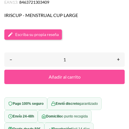
EAN13:
8463721303409
IRISCUP - MENSTRUAL CUP LARGE
Escriba su propia reseña
–
+
Añadir al carrito
Pago 100% seguro
Envió discreto
garantizado
Envío 24-48h
Domicilio
o punto recogida
Gratis desde 50€
Devolución
fácil 14 días