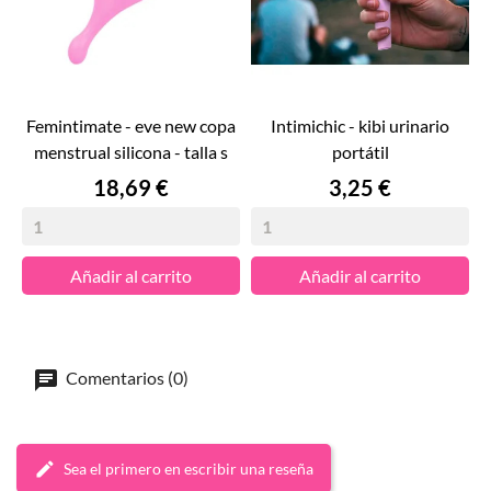
femintimate - eve new copa
intimichic - kibi urinario
menstrual silicona - talla s
portátil
Precio
Precio
18,69 €
3,25 €
Añadir al carrito
Añadir al carrito
Comentarios (0)
Sea el primero en escribir una reseña