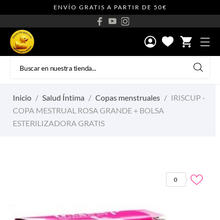
ENVÍO GRATIS A PARTIR DE 50€
shopping_cart
Inicio
Salud Íntima
Copas menstruales
IRISCUP -
COPA MESTRUAL ROSA GRANDE + BOLSA
ESTERILIZADORA GRATIS
0