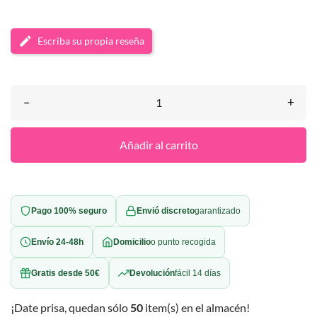
Escriba su propia reseña
–
+
Añadir al carrito
Pago 100% seguro
Envió discreto
garantizado
Envío 24-48h
Domicilio
o punto recogida
Gratis desde 50€
Devolución
fácil 14 días
¡Date prisa, quedan sólo
50
item(s) en el almacén!