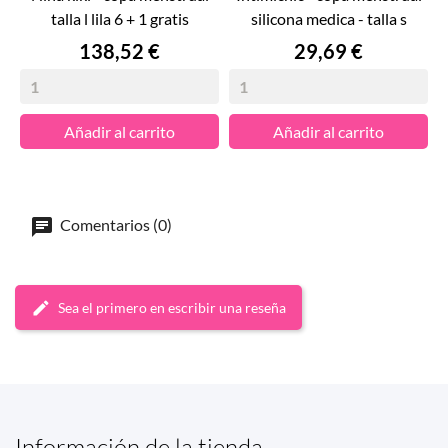
talla l lila 6 + 1 gratis
silicona medica - talla s
Precio
Precio
138,52 €
29,69 €
Añadir al carrito
Añadir al carrito
Comentarios (0)
Sea el primero en escribir una reseña
Información de la tienda