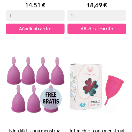
Precio
Precio
14,51 €
18,69 €
Añadir al carrito
Añadir al carrito
nina kikí - copa menstrual
intimichic - copa menstrual