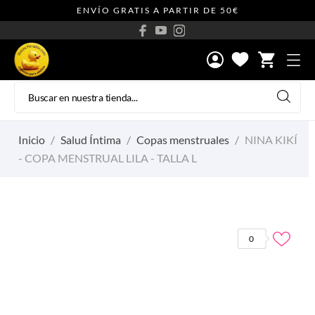
ENVÍO GRATIS A PARTIR DE 50€
shopping_cart
Inicio
Salud Íntima
Copas menstruales
NINA KIKÍ
- COPA MENSTRUAL LILA - TALLA L
0