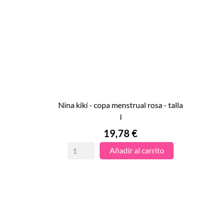
nina kikí - copa menstrual rosa - talla

l
VISTA RÁPIDA
Precio
19,78 €
Añadir al carrito