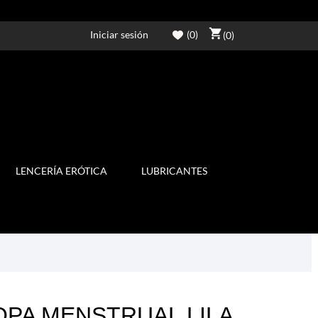
shopping_cart
Iniciar sesión
(
0
)
(0)
LENCERÍA ERÓTICA
LUBRICANTES
COPA MENSTRUAL LILA