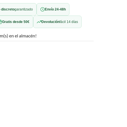
 discreto
garantizado
Envío 24-48h
Gratis desde 50€
Devolución
fácil 14 días
m(s) en el almacén!