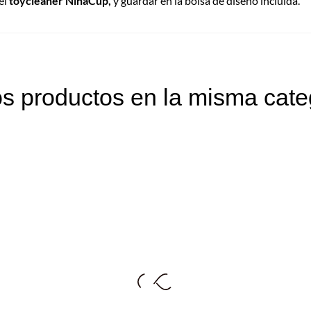
el
toycleaner NinaCup,
y guardar en la bolsa de diseño incluida.
os productos en la misma cate