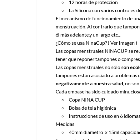
12 horas de proteccion
La Silicona con varios controles 
El mecanismo de funcionamiento de una c
menstruación. Al contrario que tampone
él más adelante.y un largo etc…
¿Cómo se usa NinaCup? ( Ver Imagen )
Las copas menstruales NINACUP se reutil
tener que reponer tampones o compres
Las copas menstruales no sólo s
on ecol
tampones están asociado a problemas de
negativamente a nuestra salud
, no so
Cada embase ha sido cuidado minuciosam
Copa NINA CUP
Bolsa de tela higiénica
Instrucciones de uso en 6 idiomas
Medidas;
40mm diametro x 15ml capacida