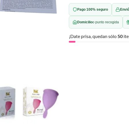
Pago 100% seguro
Envió
Domicilio
o punto recogida
¡Date prisa, quedan sólo
50
ite